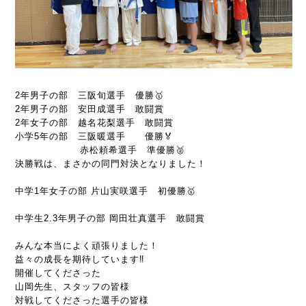
2年男子の部 三阪旬選手 優勝🥇
2年男子の部 安田成選手 敢闘賞
2年女子の部 越名花梨選手 敢闘賞
小学5年の部 三阪暖選手 優勝🏅
赤松頼希選手 準優勝🥈
決勝戦は、まさかの同門対決となりました！
中学1年女子の部 片山実咲選手 初優勝🥇
中学生2.3年男子の部 岡田壮真選手 敢闘賞
みんな本当によく頑張りました！
益々の成長を期待しています‼️
開催してくださった
山岡先生、スタッフの皆様
対戦してくださった選手の皆様