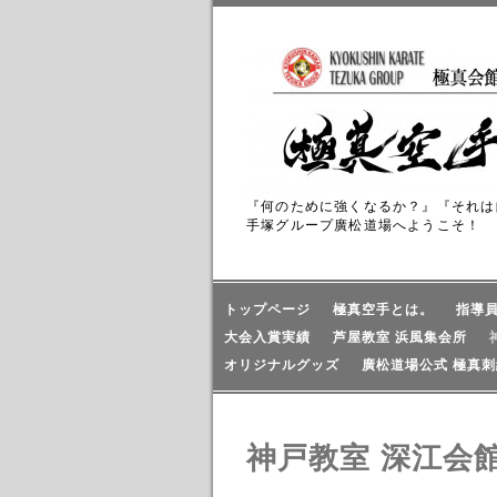
『何のために強くなるか？』『それは
手塚グループ廣松道場へようこそ！
トップページ
極真空手とは。
指導
大会入賞実績
芦屋教室 浜風集会所
オリジナルグッズ
廣松道場公式 極真刺
神戸教室 深江会