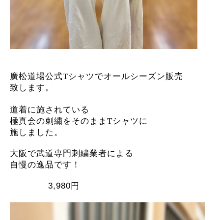
廣松道場公式
T
シャツでオールシーズン販売
致します。
道着に施されている
極真会の刺繍をそのまま
T
シャツに
施しました。
大阪で武道専門刺繍業者による
自慢の逸品です！
3,980円