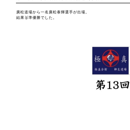
廣松道場から一名廣松泰輝選手が出場。
結果🥈準優勝でした。