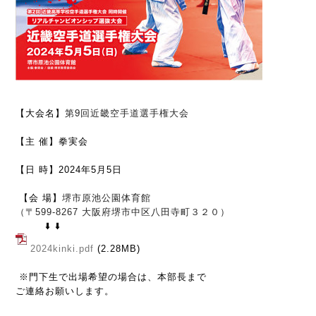
第9回近畿空手道選手権大会
【大会名】
【主 催】
拳実会
【日 時】
2024年5月5日
【会 場】
堺市原池公園体育館
（〒599-8267 大阪府堺市中区八田寺町３２０）
⬇️ ⬇️
2024kinki.pdf
(2.28MB)
※門下生で出場希望の場合は、本部長まで
ご連絡お願いします。