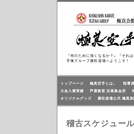
『何のために強くなるか？』『それは
手塚グループ廣松道場へようこそ！
トップページ
極真空手とは。
指導
大会入賞実績
芦屋教室 浜風集会所
オリジナルグッズ
廣松道場公式 極真刺
稽古スケジュー