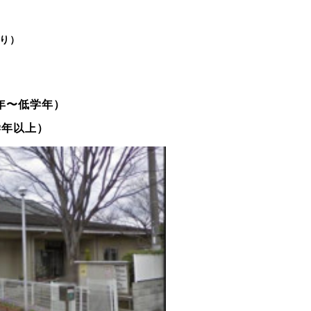
り）
年〜低学年）
学年以上）