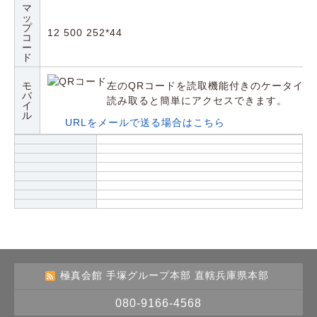
マ
ッ
プ
12 500 252*44
コ
ー
ド
モ
左のQRコードを読取機能付きのケータイや
バ
読み取ると簡単にアクセスできます。
イ
ル
URLをメールで送る場合はこちら
極真会館 手塚グループ本部 直轄兵庫県本部
080-9166-4568