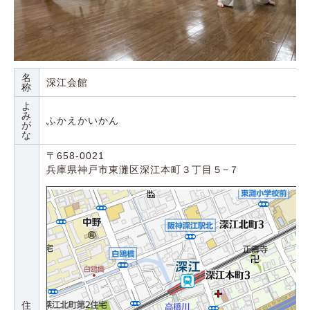
名
深江会館
称
よ
み
ふかえかいかん
が
な
〒658-0021
兵庫県神戸市東灘区深江本町３丁目５−７
住