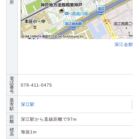
所
深江会館の
電
話
078-411-0475
番
号
最
寄
深江駅
駅
距
深江駅から直線距離で97m
離
標
海抜1m
高