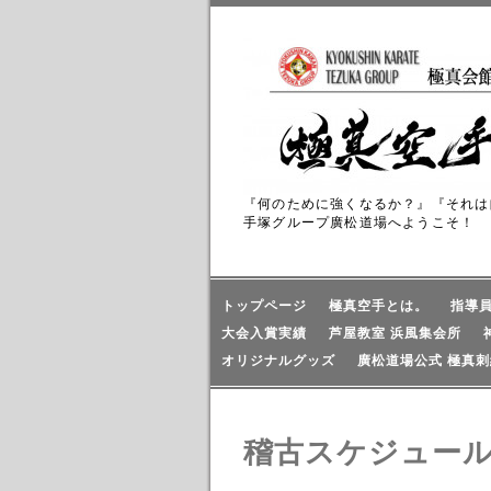
『何のために強くなるか？』『それは
手塚グループ廣松道場へようこそ！
トップページ
極真空手とは。
指導
大会入賞実績
芦屋教室 浜風集会所
オリジナルグッズ
廣松道場公式 極真刺
稽古スケジュー