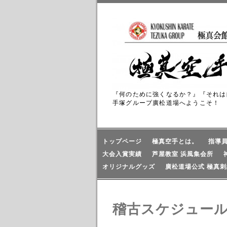
『何のために強くなるか？』『それは
手塚グループ廣松道場へようこそ！
トップページ
極真空手とは。
指導
大会入賞実績
芦屋教室 浜風集会所
オリジナルグッズ
廣松道場公式 極真刺
稽古スケジュー