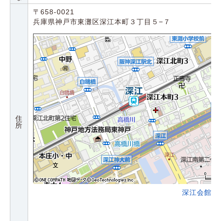
〒658-0021
兵庫県神戸市東灘区深江本町３丁目５−７
住
所
深江会館の