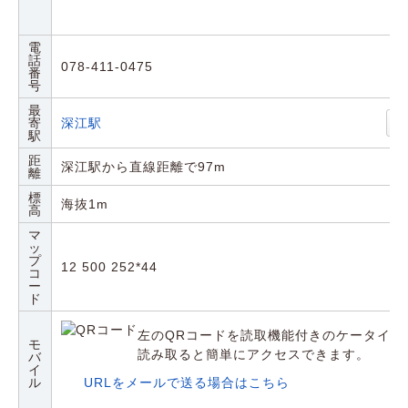
電
話
078-411-0475
番
号
最
寄
深江駅
駅
距
深江駅から直線距離で97m
離
標
海抜1m
高
マ
ッ
プ
12 500 252*44
コ
ー
ド
左のQRコードを読取機能付きのケータイや
モ
読み取ると簡単にアクセスできます。
バ
イ
ル
URLをメールで送る場合はこちら