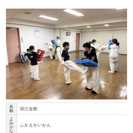
名
深江会館
称
よ
み
ふかえかいかん
が
な