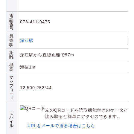
電
話
078-411-0475
番
号
最
寄
深江駅
駅
距
深江駅から直線距離で97m
離
標
海抜1m
高
マ
ッ
プ
12 500 252*44
コ
ー
ド
左のQRコードを読取機能付きのケータイや
モ
読み取ると簡単にアクセスできます。
バ
イ
ル
URLをメールで送る場合はこちら