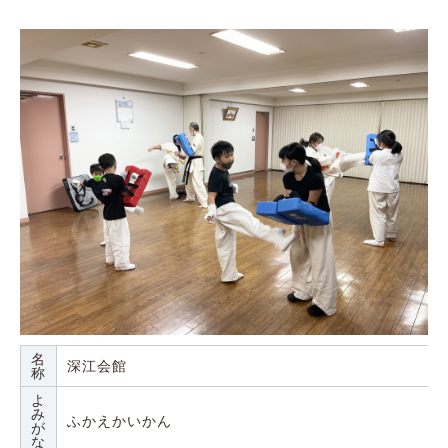
名
深江会館
称
よ
み
ふかえかいかん
が
な