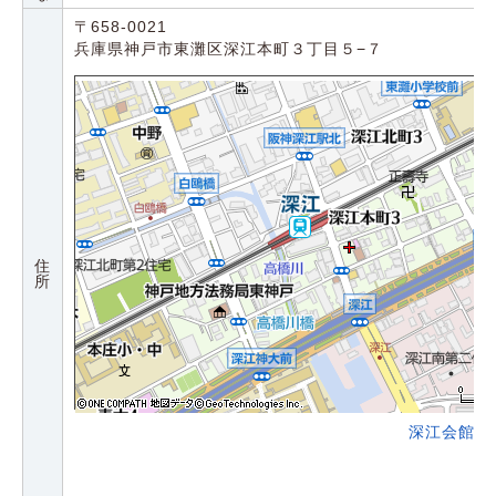
〒658-0021
兵庫県神戸市東灘区深江本町３丁目５−７
住
所
深江会館の