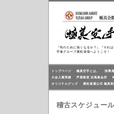
『何のために強くなるか？』『それは
手塚グループ廣松道場へようこそ！
トップページ
極真空手とは。
指導
大会入賞実績
芦屋教室 浜風集会所
オリジナルグッズ
廣松道場公式 極真刺
稽古スケジュー