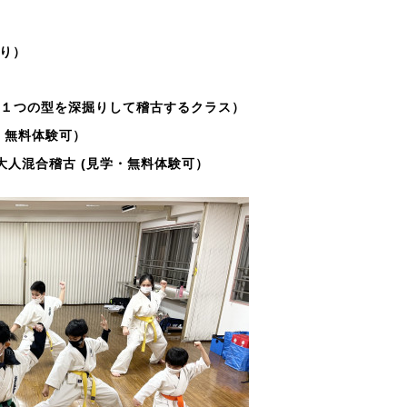
り）
ス(毎週１つの型を深掘りして稽古するクラス）
見学・無料体験可）
供・大人混合稽古 (見学・無料体験可）