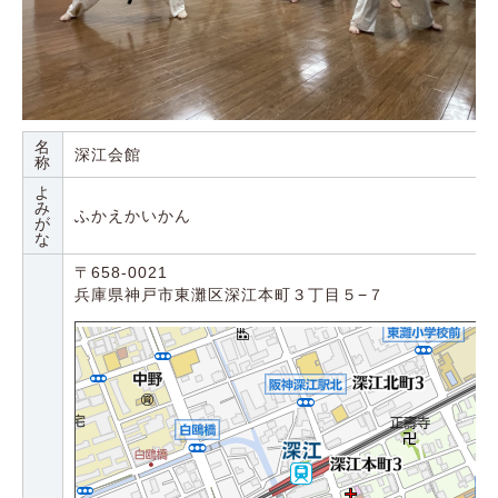
名
深江会館
称
よ
み
ふかえかいかん
が
な
〒658-0021
兵庫県神戸市東灘区深江本町３丁目５−７