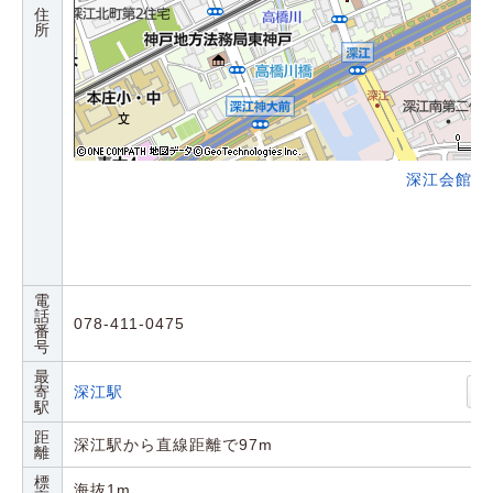
住
所
深江会館の
電
話
078-411-0475
番
号
最
寄
深江駅
駅
距
深江駅から直線距離で97m
離
標
海抜1m