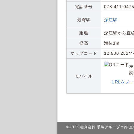
電話番号
078-411-047
最寄駅
深江駅
距離
深江駅から直線
標高
海抜1m
マップコード
12 500 252*4
左
読
モバイル
URLをメ
©2026
極真会館 手塚グループ本部 