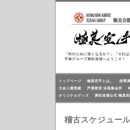
『何のために強くなるか？』『それは
手塚グループ廣松道場へようこそ！
トップページ
極真空手とは。
指導
大会入賞実績
芦屋教室 浜風集会所
オリジナルグッズ
廣松道場公式 極真刺
稽古スケジュー