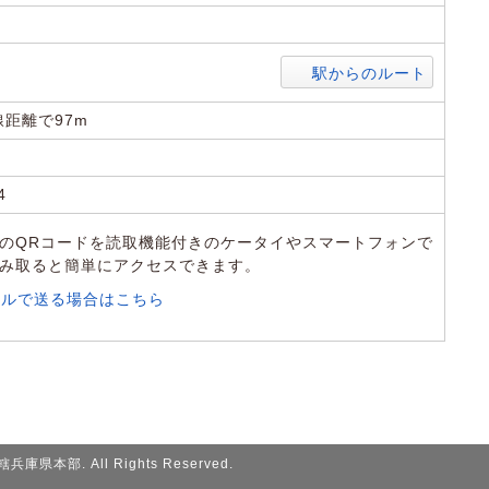
5
駅からのルート
距離で97m
4
のQRコードを読取機能付きのケータイやスマートフォンで
み取ると簡単にアクセスできます。
ールで送る場合はこちら
直轄兵庫県本部
. All Rights Reserved.