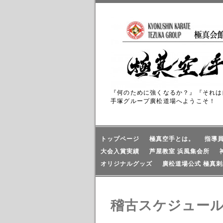
『何のために強くなるか？』『それは
手塚グループ廣松道場へようこそ！
トップページ
極真空手とは。
指導
大会入賞実績
芦屋教室 浜風集会所
オリジナルグッズ
廣松道場公式 極真刺
稽古スケジュー