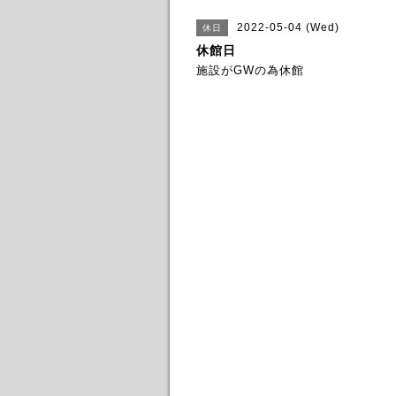
2022-05-04 (Wed)
休日
休館日
施設がGWの為休館