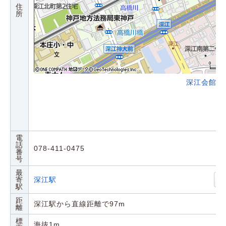
住
所
深江会館の
電
話
078-411-0475
番
号
最
寄
深江駅
駅
距
深江駅から直線距離で97m
離
標
海抜1m