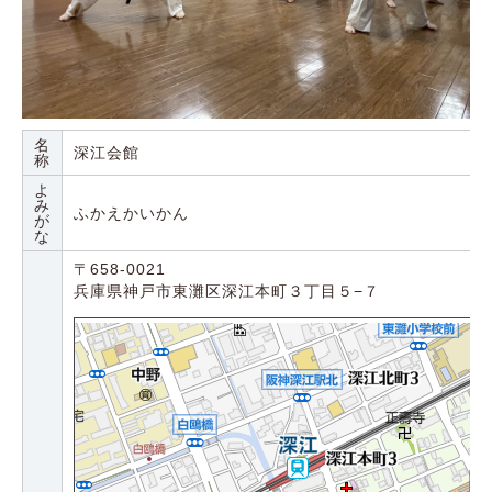
名
深江会館
称
よ
み
ふかえかいかん
が
な
〒658-0021
兵庫県神戸市東灘区深江本町３丁目５−７