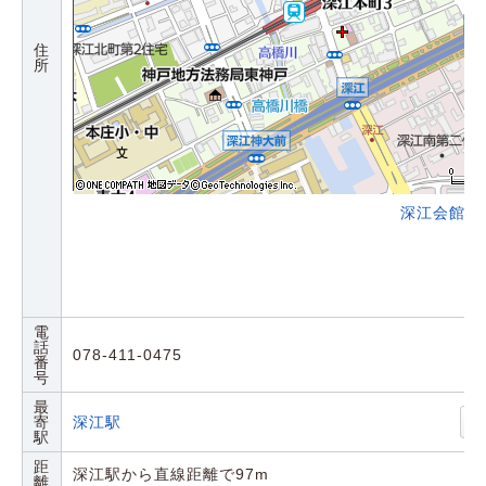
住
所
深江会館の
電
話
078-411-0475
番
号
最
寄
深江駅
駅
距
深江駅から直線距離で97m
離