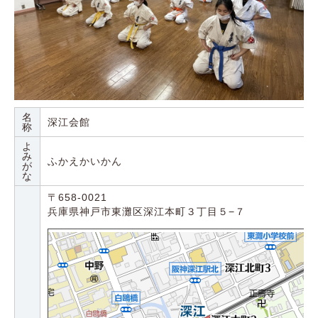
名
深江会館
称
よ
み
ふかえかいかん
が
な
〒658-0021
兵庫県神戸市東灘区深江本町３丁目５−７