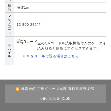
標
海抜1m
高
マ
ッ
プ
12 500 252*44
コ
ー
ド
左のQRコードを読取機能付きのケータイや
モ
読み取ると簡単にアクセスできます。
バ
イ
ル
URLをメールで送る場合はこちら
極真会館 手塚グループ本部 直轄兵庫県本部
080-9166-4568