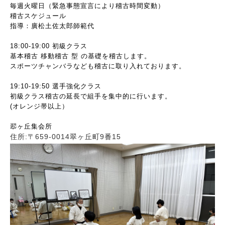
毎週火曜日（緊急事態宣言により稽古時間変動）
稽古スケジュール
指導：廣松土佐太郎師範代
18:00-19:00 初級クラス
基本稽古 移動稽古 型 の基礎を稽古します。
スポーツチャンバラなども稽古に取り入れております。
19:10-19:50 選手強化クラス
初級クラス稽古の延長で組手を集中的に行います。
(オレンジ帯以上）
翆ヶ丘集会所
住所:〒659-0014翠ヶ丘町9番15