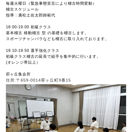
毎週火曜日（緊急事態宣言により稽古時間変動）
稽古スケジュール
指導：廣松土佐太郎師範代
18:00-19:00 初級クラス
基本稽古 移動稽古 型 の基礎を稽古します。
スポーツチャンバラなども稽古に取り入れております。
19:10-19:50 選手強化クラス
初級クラス稽古の延長で組手を集中的に行います。
(オレンジ帯以上）
翆ヶ丘集会所
住所:〒659-0014翠ヶ丘町9番15