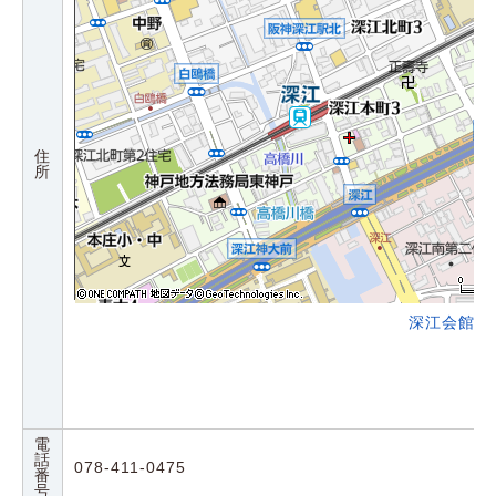
住
所
深江会館の
電
話
078-411-0475
番
号