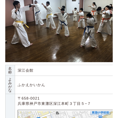
名
深江会館
称
よ
み
ふかえかいかん
が
な
〒658-0021
兵庫県神戸市東灘区深江本町３丁目５−７