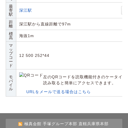
最
寄
深江駅
駅
距
深江駅から直線距離で97m
離
標
海抜1m
高
マ
ッ
プ
12 500 252*44
コ
ー
ド
モ
左のQRコードを読取機能付きのケータイや
バ
読み取ると簡単にアクセスできます。
イ
ル
URLをメールで送る場合はこちら
極真会館 手塚グループ本部 直轄兵庫県本部