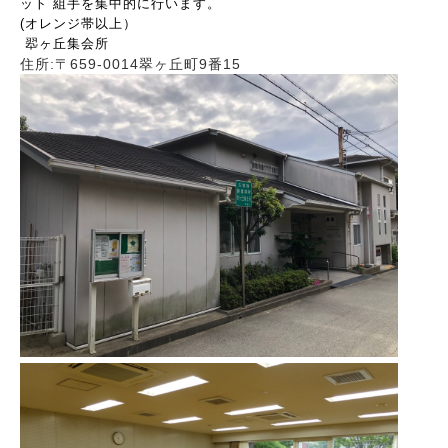
ット 組手を集中的に行います。
(オレンジ帯以上）
翆ヶ丘集会所
住所:〒659-0014翠ヶ丘町9番15