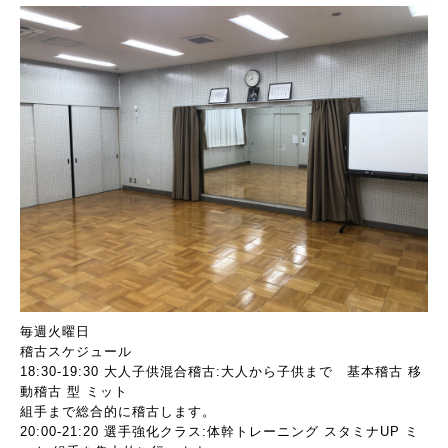
毎週火曜日
稽古スケジュール
18:30-19:30 大人子供混合稽古:大人から子供まで 基本稽古 移
動稽古 型 ミット
組手まで総合的に稽古します。
20:00-21:20 選手強化クラス:体幹トレーニング スタミナUP ミ