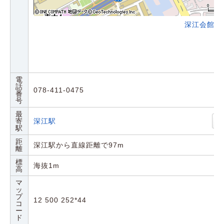
深江会館の
電
話
078-411-0475
番
号
最
寄
深江駅
駅
距
深江駅から直線距離で97m
離
標
海抜1m
高
マ
ッ
プ
12 500 252*44
コ
ー
ド