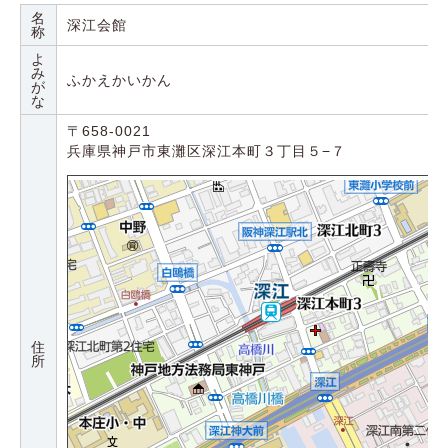
名
深江会館
称
よ
み
ふかえかいかん
が
な
〒658-0021
兵庫県神戸市東灘区深江本町３丁目５−７
住
所