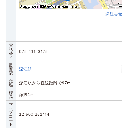
深江会館の
電
話
078-411-0475
番
号
最
寄
深江駅
駅
距
深江駅から直線距離で97m
離
標
海抜1m
高
マ
ッ
プ
12 500 252*44
コ
ー
ド