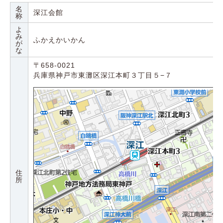
名
深江会館
称
よ
み
ふかえかいかん
が
な
〒658-0021
兵庫県神戸市東灘区深江本町３丁目５−７
住
所