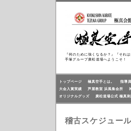
『何のために強くなるか？』『それは
手塚グループ廣松道場へようこそ！
トップページ
極真空手とは。
指導
大会入賞実績
芦屋教室 浜風集会所
オリジナルグッズ
廣松道場公式 極真刺
稽古スケジュー