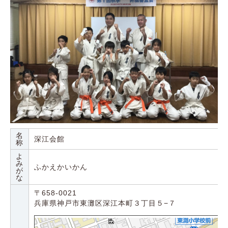
名
深江会館
称
よ
み
ふかえかいかん
が
な
〒658-0021
兵庫県神戸市東灘区深江本町３丁目５−７