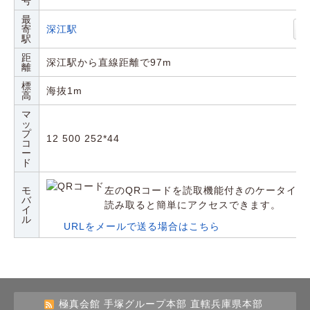
号
最
寄
深江駅
駅
距
深江駅から直線距離で97m
離
標
海抜1m
高
マ
ッ
プ
12 500 252*44
コ
ー
ド
モ
左のQRコードを読取機能付きのケータイや
バ
読み取ると簡単にアクセスできます。
イ
ル
URLをメールで送る場合はこちら
極真会館 手塚グループ本部 直轄兵庫県本部