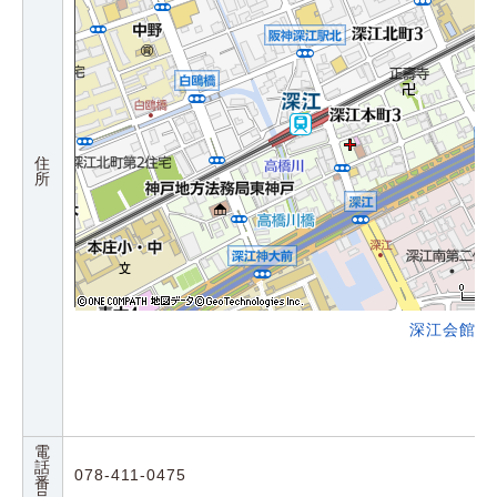
住
所
深江会館の
電
話
078-411-0475
番