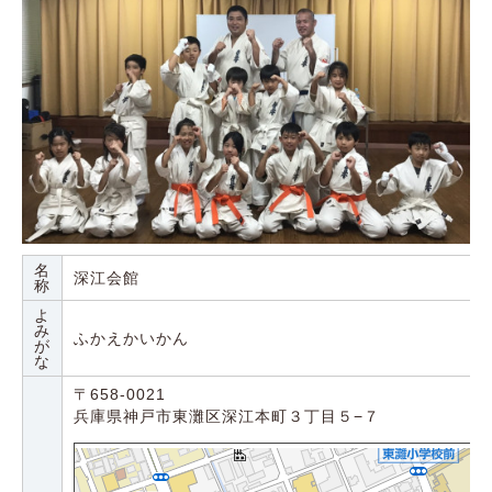
名
深江会館
称
よ
み
ふかえかいかん
が
な
〒658-0021
兵庫県神戸市東灘区深江本町３丁目５−７