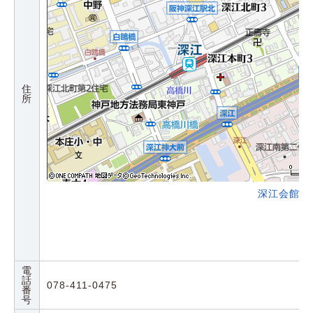
住
所
深江会館の
電
話
078-411-0475
番
号