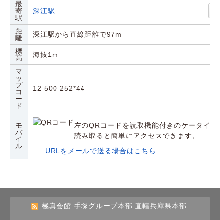
最
寄
深江駅
駅
距
深江駅から直線距離で97m
離
標
海抜1m
高
マ
ッ
プ
12 500 252*44
コ
ー
ド
モ
左のQRコードを読取機能付きのケータイや
バ
読み取ると簡単にアクセスできます。
イ
ル
URLをメールで送る場合はこちら
極真会館 手塚グループ本部 直轄兵庫県本部