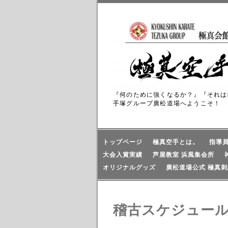
『何のために強くなるか？』『それは
手塚グループ廣松道場へようこそ！
トップページ
極真空手とは。
指導
大会入賞実績
芦屋教室 浜風集会所
オリジナルグッズ
廣松道場公式 極真刺
稽古スケジュー