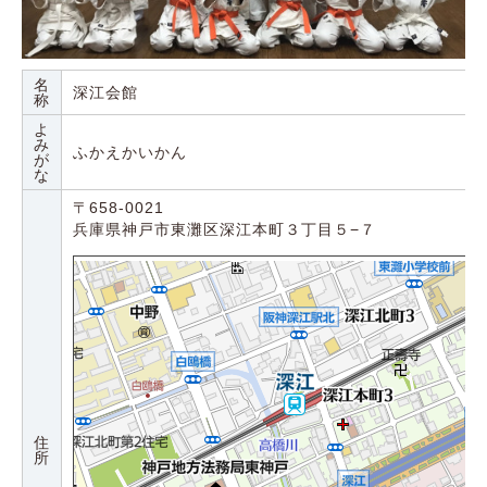
名
深江会館
称
よ
み
ふかえかいかん
が
な
〒658-0021
兵庫県神戸市東灘区深江本町３丁目５−７
住
所