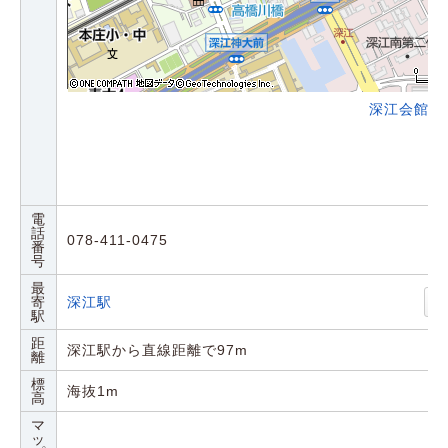
深江会館の
電
話
078-411-0475
番
号
最
寄
深江駅
駅
距
深江駅から直線距離で97m
離
標
海抜1m
高
マ
ッ