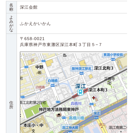
名
深江会館
称
よ
み
ふかえかいかん
が
な
〒658-0021
兵庫県神戸市東灘区深江本町３丁目５−７
住
所