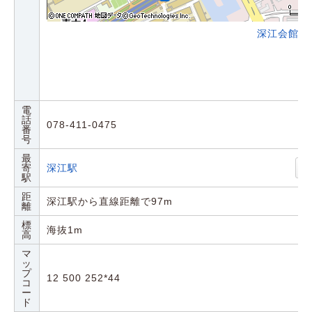
深江会館の
電
話
078-411-0475
番
号
最
寄
深江駅
駅
距
深江駅から直線距離で97m
離
標
海抜1m
高
マ
ッ
プ
12 500 252*44
コ
ー
ド