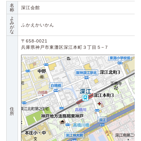
名
深江会館
称
よ
み
ふかえかいかん
が
な
〒658-0021
兵庫県神戸市東灘区深江本町３丁目５−７
住
所