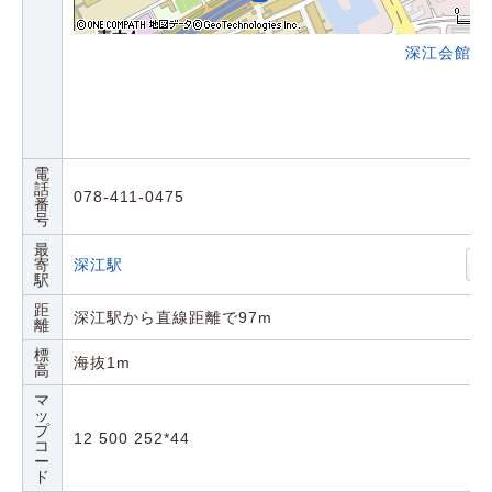
深江会館の
電
話
078-411-0475
番
号
最
寄
深江駅
駅
距
深江駅から直線距離で97m
離
標
海抜1m
高
マ
ッ
プ
12 500 252*44
コ
ー
ド