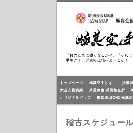
『何のために強くなるか？』『それは
手塚グループ廣松道場へようこそ！
トップページ
極真空手とは。
指導
大会入賞実績
芦屋教室 浜風集会所
オリジナルグッズ
廣松道場公式 極真刺
稽古スケジュー